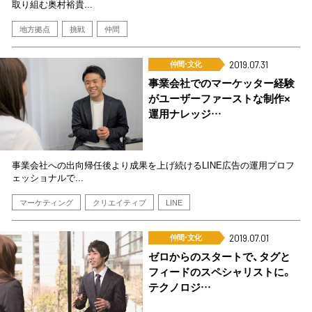
取り組む奥村裕貴...
地方拠点
挑戦
仲間
仲間･文化
2019.07.31
事業会社でのマーケッター経験
がユーザーファーストな制作×
運用ナレッジ…
事業会社への出向帰任後より成果を上げ続けるLINE広告の運用プロフ
ェッショナルで...
マーケティング
クリエイティブ
LINE
仲間･文化
2019.07.01
ゼロからのスタートで、タグと
フィードのスペシャリストに。
テクノロジ…