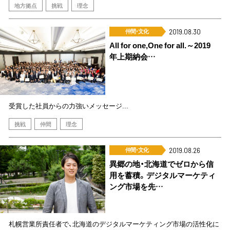
地方拠点
挑戦
理念
仲間･文化
2019.08.30
All for one,One for all.～2019
年上期納会…
受賞した社員からの力強いメッセージ...
挑戦
仲間
理念
仲間･文化
2019.08.26
異郷の地・北海道でゼロから信
用を蓄積。デジタルマーケティ
ング市場を先…
札幌営業所責任者で、北海道のデジタルマーケティング市場の活性化に