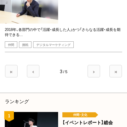
2018年、各部門の中で「活躍・成長した人」かつ「さらなる活躍・成長を期
待できる...
仲間
挑戦
デジタルマーケティング
ペ
3
先
前
/
5
次
最
ー
頭
ペ
ペ
終
ペ
ー
ー
ペ
ジ
ー
ジ
ジ
ー
送
ジ
ジ
ランキング
り
仲間･文化
【イベントレポート】総会