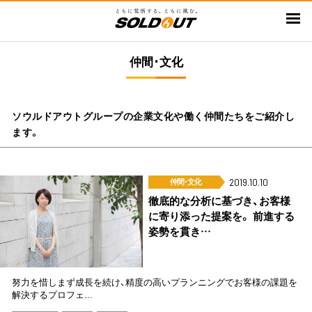
メ
イ
ン
仲間･文化
コ
ン
テ
ン
ソウルドアウトグループの企業文化や働く仲間たちをご紹介し
ツ
ます。
に
移
仲間･文化
動
2019.10.10
徹底的な分析に基づき、お客様
に寄り添った提案を。 前進する
姿勢を貫き…
努力を惜しまず成長を続け、精度の高いプランニングでお客様の課題を
解決するプロフェ...