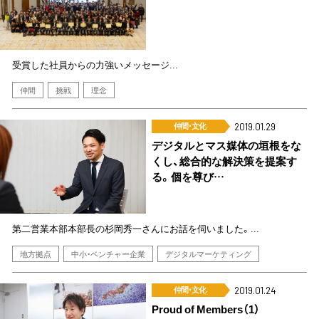
受賞した社員からの力強いメッセージ...
仲間
挑戦
理念
仲間･文化
2019.01.29
デジタルとマス媒体の垣根をな
くし、総合的な解決策を提案す
る。個を尊び…
第二営業本部本部長の杉岡秀一さんにお話を伺いました。...
地方拠点
中小・ベンチャー企業
デジタルマーケティング
仲間･文化
2019.01.24
Proud of Members（1）