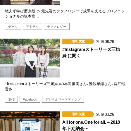
絶えず学び磨き続け、最先端のテクノロジーで成果を支えるプロフェッ
ショナルの坂本惟...
データ
アドテク
テクノロジー
仲間･文化
2019.06.26
#Instagramストーリーズ三姉
妹 に聞く
「Instagramストーリーズ三姉妹」の本間優美さん、難波早織さん、富江瑠
音さ...
SNS
Facebook
デジタルマーケティング
仲間･文化
2019.03.25
All for one,One for all.～2018
年下期納会…