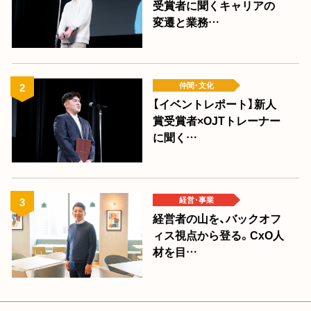
受賞者に聞くキャリアの
変遷と業務…
仲間･文化
【イベントレポート】新人
賞受賞者×OJTトレーナー
に聞く…
経営･事業
経営者の山を、バックオフ
ィス視点から登る。CxO人
材を目…