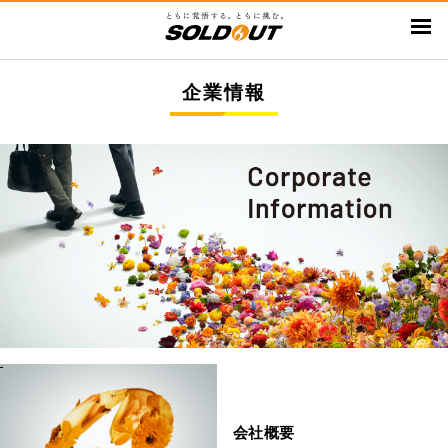
メ
イ
ン
企業情報
コ
ン
テ
ン
ツ
に
移
動
会社概要