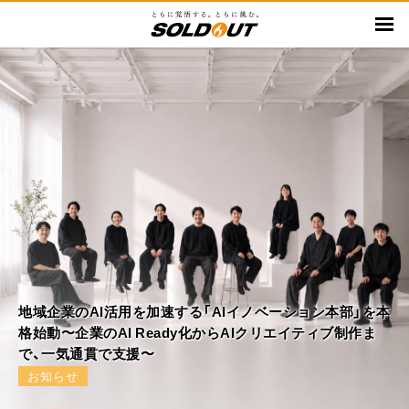
メ
イ
ン
コ
ン
テ
ン
ツ
に
移
動
地域企業のAI活用を加速する「AIイノベーション本部」を本
格始動〜企業のAI Ready化からAIクリエイティブ制作ま
で、一気通貫で支援〜
お知らせ