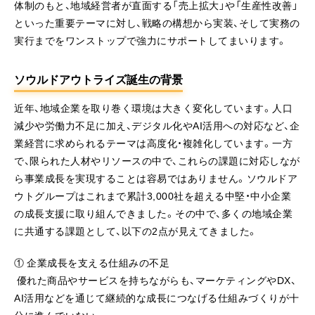
体制のもと、地域経営者が直面する「売上拡大」や「生産性改善」
といった重要テーマに対し、戦略の構想から実装、そして実務の
実行までをワンストップで強力にサポートしてまいります。
ソウルドアウトライズ誕生の背景
近年、地域企業を取り巻く環境は大きく変化しています。人口
減少や労働力不足に加え、デジタル化やAI活用への対応など、企
業経営に求められるテーマは高度化・複雑化しています。一方
で、限られた人材やリソースの中で、これらの課題に対応しなが
ら事業成長を実現することは容易ではありません。ソウルドア
ウトグループはこれまで累計3,000社を超える中堅・中小企業
の成長支援に取り組んできました。その中で、多くの地域企業
に共通する課題として、以下の2点が見えてきました。
① 企業成長を支える仕組みの不足
優れた商品やサービスを持ちながらも、マーケティングやDX、
AI活用などを通じて継続的な成長につなげる仕組みづくりが十
分に進んでいない。