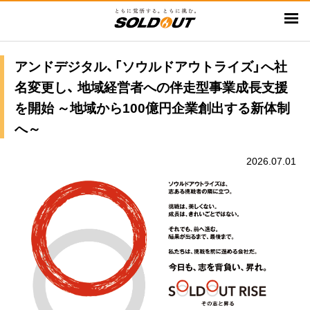
メ
イ
ン
コ
アンドデジタル、「ソウルドアウトライズ」へ社
ン
名変更し、 地域経営者への伴走型事業成長支援
テ
を開始 ～地域から100億円企業創出する新体制
ン
へ～
ツ
に
2026.07.01
移
動