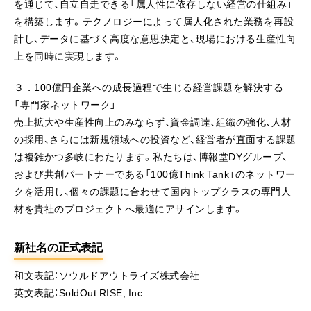
を通じて、自立自走できる「属人性に依存しない経営の仕組み」
を構築します。テクノロジーによって属人化された業務を再設
計し、データに基づく高度な意思決定と、現場における生産性向
上を同時に実現します。
３．100億円企業への成長過程で生じる経営課題を解決する
「専門家ネットワーク」
売上拡大や生産性向上のみならず、資金調達、組織の強化、人材
の採用、さらには新規領域への投資など、経営者が直面する課題
は複雑かつ多岐にわたります。私たちは、博報堂DYグループ、
および共創パートナーである「100億Think Tank」のネットワー
クを活用し、個々の課題に合わせて国内トップクラスの専門人
材を貴社のプロジェクトへ最適にアサインします。
新社名の正式表記
和文表記：ソウルドアウトライズ株式会社
英文表記：SoldOut RISE, Inc.