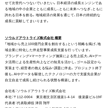
せて次世代へつないでいきたい。日本経済の成長エンジンであ
る地域の中小企業とともに成長し、ともに未来へつなぎ、ともに
誇れる日本を創る。地域経済の発展を通じて、日本の持続的な
成長に貢献してまいります。
ソウルドアウトライズ株式会社 概要
「地域から売上100億円企業を創出する」という戦略を掲げ、地
域企業に特化した伴走型事業成長支援を行っています。
ブランディング×マーケティング施策による売上拡大、AI×デー
タ活用による生産性向上などの知見を活かし、ゴール設定から
実装まで、経営者の抱える悩み・課題に伴走。プロジェクト終了
後も、AIやデータを駆使したテクノロジーの力で支援先企業が
自立自走で成長し続けられる状態を構築します。
会社名：ソウルドアウトライズ株式会社
本社：〒112-0004 東京都文京区後楽1-4-14 後楽森ビル19F
代表者：代表取締役 津田 翔平