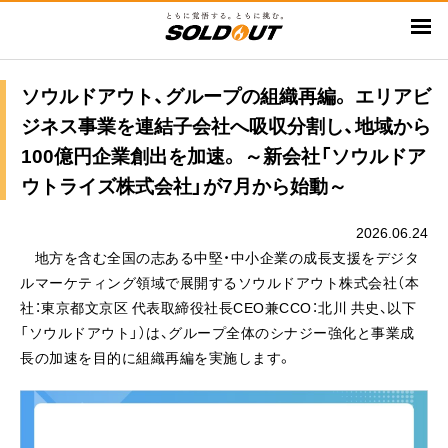
メ
イ
ン
コ
ソウルドアウト、グループの組織再編。 エリアビ
ン
ジネス事業を連結子会社へ吸収分割し、地域から
テ
100億円企業創出を加速。 ～新会社「ソウルドア
ン
ウトライズ株式会社」が7月から始動～
ツ
に
2026.06.24
移
地方を含む全国の志ある中堅・中小企業の成長支援をデジタ
動
ルマーケティング領域で展開するソウルドアウト株式会社（本
社：東京都文京区 代表取締役社長CEO兼CCO：北川 共史、以下
「ソウルドアウト」）は、グループ全体のシナジー強化と事業成
長の加速を目的に組織再編を実施します。