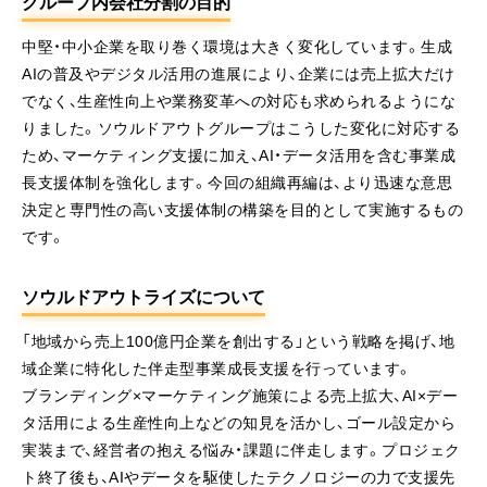
グループ内会社分割の目的
中堅・中小企業を取り巻く環境は大きく変化しています。生成
AIの普及やデジタル活用の進展により、企業には売上拡大だけ
でなく、生産性向上や業務変革への対応も求められるようにな
りました。ソウルドアウトグループはこうした変化に対応する
ため、マーケティング支援に加え、AI・データ活用を含む事業成
長支援体制を強化します。今回の組織再編は、より迅速な意思
決定と専門性の高い支援体制の構築を目的として実施するもの
です。
ソウルドアウトライズについて
「地域から売上100億円企業を創出する」という戦略を掲げ、地
域企業に特化した伴走型事業成長支援を行っています。
ブランディング×マーケティング施策による売上拡大、AI×デー
タ活用による生産性向上などの知見を活かし、ゴール設定から
実装まで、経営者の抱える悩み・課題に伴走します。プロジェク
ト終了後も、AIやデータを駆使したテクノロジーの力で支援先