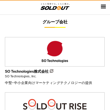
メ
イ
ン
グループ会社
コ
ン
テ
ン
ツ
に
移
動
SO Technologies株式会社
SO Technologies, Inc.
中堅・中小企業向けマーケティングテクノロジーの提供