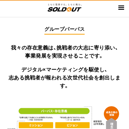
メ
イ
ン
コ
グループパーパス
ン
テ
我々の存在意義は、挑戦者の大志に寄り添い、
ン
ツ
事業発展を実現させることです。
に
デジタル×マーケティングを駆使し、
移
動
志ある挑戦者が報われる次世代社会を創出しま
す。