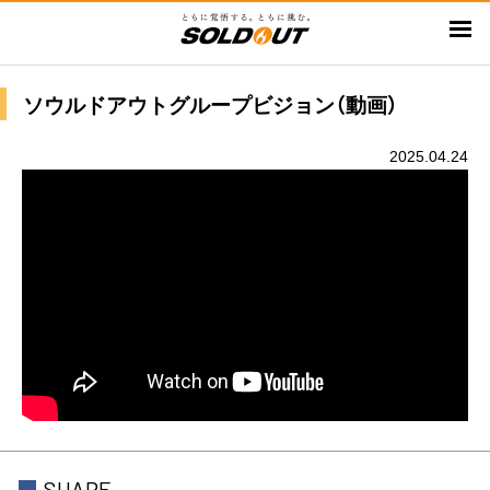
メ
イ
ン
コ
ソウルドアウトグループビジョン（動画）
ン
テ
2025.04.24
ン
ツ
に
移
動
SHARE