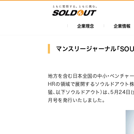
メ
イ
ン
コ
企業理念
企業情報
メ
ン
イ
テ
ン
ン
マンスリージャーナル「SOUL 
ツ
ナ
に
ビ
移
ゲ
地方を含む日本全国の中小・ベンチャー
動
ー
HRの領域で展開するソウルドアウト株
猛、以下ソウルドアウト）は、5月24日(金)
シ
月号を発行いたしました。
ョ
ン