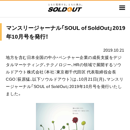
メ
イ
ン
コ
マンスリージャーナル「SOUL of SoldOut」2019
ン
年10月号を発行！
テ
ン
2019.10.21
ツ
地方を含む日本全国の中小・ベンチャー企業の成長支援をデジ
に
タルマーケティング、テクノロジー、HRの領域で展開するソウ
移
ルドアウト株式会社（本社：東京都千代田区 代表取締役会長
動
CGO：荻原猛、以下ソウルドアウト）は、10月21日(月)、マンスリ
ージャーナル「SOUL of SoldOut」2019年10月号を発行いたし
ました。