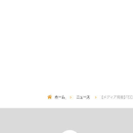
ホーム
ニュース
【メディア掲載】「E
パ
ン
く
ず