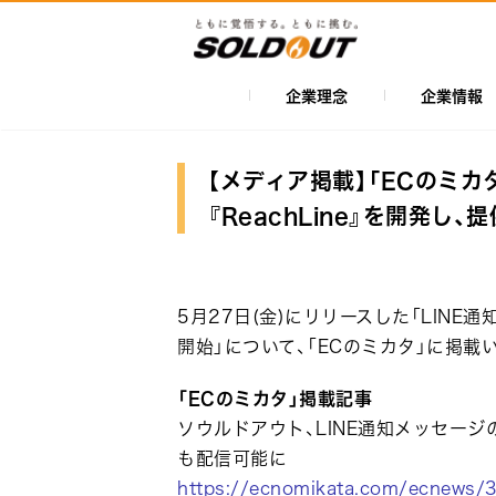
メ
イ
ン
コ
企業理念
企業情報
メ
ン
イ
テ
ン
ン
【メディア掲載】「ECのミカ
ツ
ナ
『ReachLine』を開発
に
ビ
移
ゲ
動
ー
5月27日(金)にリリースした「LINE通
シ
開始」について、「ECのミカタ」に掲載
ョ
「ECのミカタ」掲載記事
ン
ソウルドアウト、LINE通知メッセージの
も配信可能に
https://ecnomikata.com/ecnews/