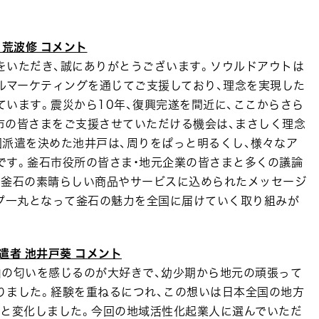
 荒波修 コメント
いただき、誠にありがとうございます。ソウルドアウトは
ルマーケティングを通じてご支援しており、理念を実現した
います。震災から10年、復興完遂を間近に、ここからさら
市の皆さまをご支援させていただける機会は、まさしく理念
回派遣を決めた池井戸は、周りをぱっと明るくし、様々なア
です。釜石市役所の皆さま・地元企業の皆さまと多くの議論
い釜石の素晴らしい商品やサービスに込められたメッセージ
ープ一丸となって釜石の魅力を全国に届けていく取り組みが
遣者 池井戸葵 コメント
の匂いを感じるのが大好きで、幼少期から地元の頑張って
りました。経験を重ねるにつれ、この想いは日本全国の地方
！と変化しました。今回の地域活性化起業人に選んでいただ