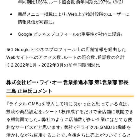
年同期比166%、ルート照会数 前年同期比197%。（※2）
商品メニュー掲載により、Web上で検討段階のユーザーに
情報発信が可能に。
Google ビジネスプロフィールの重要性が社内に浸透。
※1 Google ビジネスプロフィール上の店舗情報を経由した
Webサイトへのアクセス数、ルートの照会数、通話数の合計
※2 2022年1月～2022年3月の前年同期間対比
株式会社ビー・ワイ・オー 営業推進本部 第1営業部 部長
三島 正臣氏コメント
『ライクル GMB』を導入して特に良かったと思っている点は、
投稿や商品設定を、シート1枚作成するだけで全店舗に展開でき
る機能面でした。弊社のように店舗数が多い企業にはとても便
利なサービスだと思います。弊社が『ライクル GMB』の機能を
活かしながら運用することで、今後さらに売上がついてくると