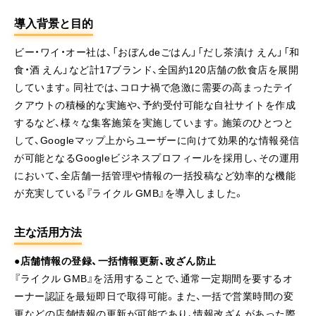
導入背景と目的
ビー・ワイ・オー社は、「おぼんdeごはん」「だし茶漬け えん」「和
食・酒 えん」など計17ブランド、全国約120店舗の飲食店を展開
しています。同社では、コロナ禍で急激に需要の高まったテイ
クアウトの積極的な実施や、予約受付可能な自社サイトを作成
するなど、様々な集客施策を実施しています。施策のひとつと
して、Googleマップ上からユーザーに向けて効果的な情報発信
が可能となるGoogleビジネスプロフィールを採用し、その運用
において、全店舗一括管理や情報の一括投稿など効率的な機能
が充実している『ライクル GMB』を導入しました。
主な活用方法
●店舗情報の登録、一括情報更新、改ざん防止
『ライクル GMB』を活用することで、通常一定期間を要するオ
ーナー認証を最短即日で取得可能。また、一括で営業時間の変
更などの店舗情報の更新が可能であり、情報改ざんがあった際