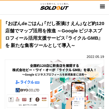
メ
イ
ン
コ
「おぼんdeごはん」「だし茶漬け えん」など約120
ン
店舗でマップ活用を推進 ～Google ビジネスプ
テ
ロフィール活用支援サービス『ライクル GMB』
ン
を 新たな集客ツールとして導入～
ツ
に
2022.05.19
移
動