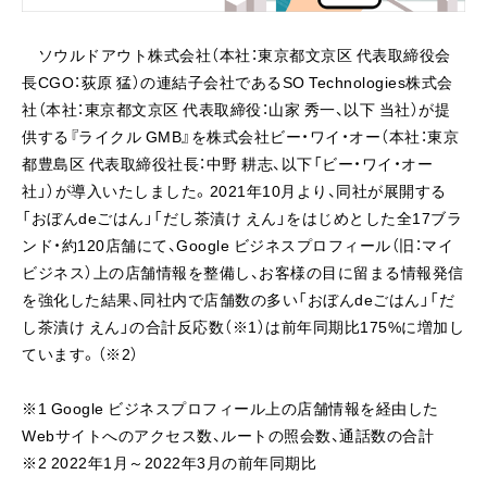
ソウルドアウト株式会社（本社：東京都文京区 代表取締役会
長CGO：荻原 猛）の連結子会社であるSO Technologies株式会
社（本社：東京都文京区 代表取締役：山家 秀一、以下 当社）が提
供する『ライクル GMB』を株式会社ビー・ワイ・オー（本社：東京
都豊島区 代表取締役社長：中野 耕志、以下「ビー・ワイ・オー
社」）が導入いたしました。2021年10月より、同社が展開する
「おぼんdeごはん」「だし茶漬け えん」をはじめとした全17ブラ
ンド・約120店舗にて、Google ビジネスプロフィール（旧：マイ
ビジネス）上の店舗情報を整備し、お客様の目に留まる情報発信
を強化した結果、同社内で店舗数の多い「おぼんdeごはん」「だ
し茶漬け えん」の合計反応数（※1）は前年同期比175%に増加し
ています。（※2）
※1 Google ビジネスプロフィール上の店舗情報を経由した
Webサイトへのアクセス数、ルートの照会数、通話数の合計
※2 2022年1月～2022年3月の前年同期比