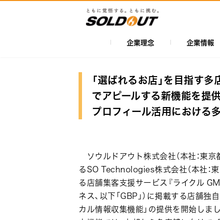
メ
イ
ン
コ
企業理念
企業情報
メ
ン
イ
テ
ン
ン
「選ばれるお店」を目指す多
ツ
ナ
でアピールする新機能を提供開始
に
ビ
プロフィール活用における
移
ゲ
動
ー
シ
ソウルドアウト株式会社（本社：東京都
ョ
るSO Technologies株式会社（本
る店舗集客支援サービス『ライクル GMB
ン
ネス、以下「GBP」）に掲載する店舗独
カル情報収集機能」の提供を開始しまし