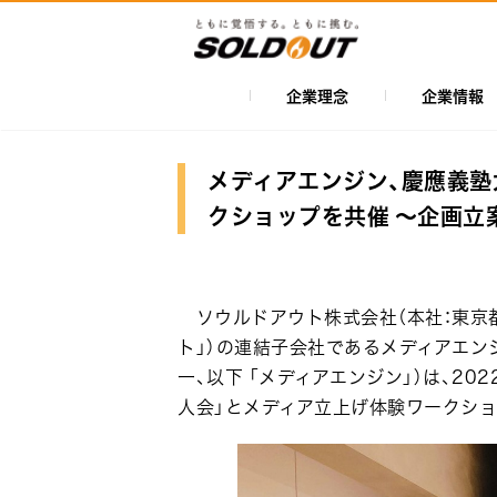
メ
イ
ン
コ
企業理念
企業情報
メ
ン
イ
テ
ン
ン
メディアエンジン、慶應義塾
ツ
ナ
クショップを共催 ～企画立
に
ビ
移
ゲ
動
ー
ソウルドアウト株式会社（本社：東京都
シ
ト」）の連結子会社であるメディアエンジ
一、以下 「メディアエンジン」）は、2
ョ
人会」とメディア立上げ体験ワークショ
ン