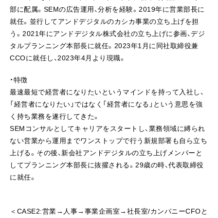
部に配属。SEMの広告運用、分析を経験。2019年に営業部長に
就任。並行してアンドデジタルのカシカ事業の立ち上げを担
う。2021年にアンドデジタル株式会社の立ち上げに参画、デジ
タルプランニング本部長に就任。2023年1月に同社取締役兼
CCOに就任し、2023年4月より現職。
・特徴
最速最短で経営者になりたいというマインドを持って入社し、
「経営者になりたい」ではなく「経営者になる」という意思を強
く持ち業務を遂行してきた。
SEMコンサルとしてキャリアをスタートし、業務領域に縛られ
ない営業から運用までワンストップで行う新規部署も自ら立ち
上げる。その後、新会社アンドデジタルの立ち上げメンバーと
してプランニング本部長に抜擢される。29歳の時、代表取締役
に就任。
＜CASE2:営業→人事→事業企画室→社長室/カンパニーCFOと