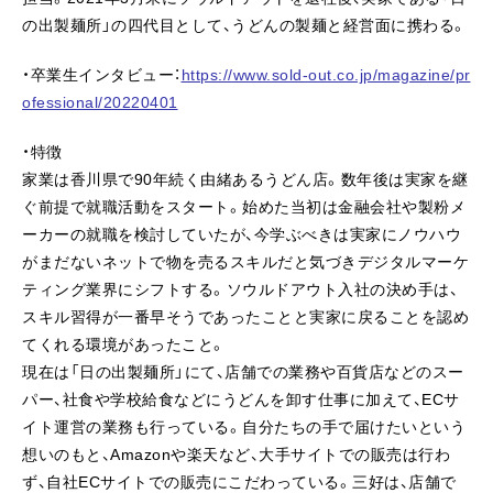
の出製麺所」の四代目として、うどんの製麺と経営面に携わる。
・卒業生インタビュー：
https://www.sold-out.co.jp/magazine/pr
ofessional/20220401
・特徴
家業は香川県で90年続く由緒あるうどん店。数年後は実家を継
ぐ前提で就職活動をスタート。始めた当初は金融会社や製粉メ
ーカーの就職を検討していたが、今学ぶべきは実家にノウハウ
がまだないネットで物を売るスキルだと気づきデジタルマーケ
ティング業界にシフトする。ソウルドアウト入社の決め手は、
スキル習得が一番早そうであったことと実家に戻ることを認め
てくれる環境があったこと。
現在は「日の出製麺所」にて、店舗での業務や百貨店などのスー
パー、社食や学校給食などにうどんを卸す仕事に加えて、ECサ
イト運営の業務も行っている。自分たちの手で届けたいという
想いのもと、Amazonや楽天など、大手サイトでの販売は行わ
ず、自社ECサイトでの販売にこだわっている。三好は、店舗で