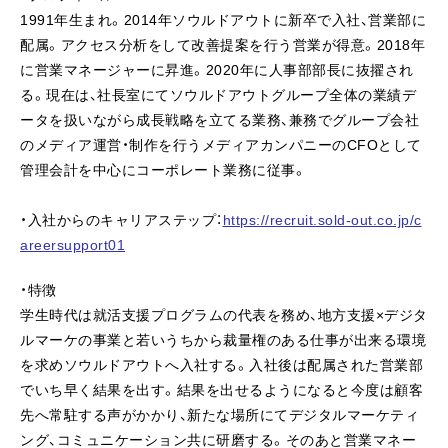
1991年生まれ。2014年ソウルドアウトに新卒で入社、営業部に
配属。アクセス分析をして改善提案を行う営業が得意。2018年
に営業マネージャーに昇進。2020年に人事部部長に抜擢され
る。現在は、社長室にてソウルドアウトグループ全体の業績デ
ータを扱いながら成長戦略を立てる業務、兼務でグループ会社
のメディア運営・制作を行うメディアカンパニーのCFOとして
管理会計を中心にコーポレート業務に従事。
・入社からのキャリアステップ：
https://recruit.sold-out.co.jp/c
areersupport01
・特徴
学生時代は就活支援プログラムの代表を務め、地方支援×デジタ
ルマーケの事業と若いうちから裁量権のある仕事が出来る環境
を求めソウルドアウトへ入社する。入社後は配属された営業部
でいち早く結果を出す。結果を出せるようになると今度は顧客
先へ常駐する声がかかり、新たな場所にてデジタルマーケティ
ング、コミュニケーション共に研磨する。そのあと営業マネー