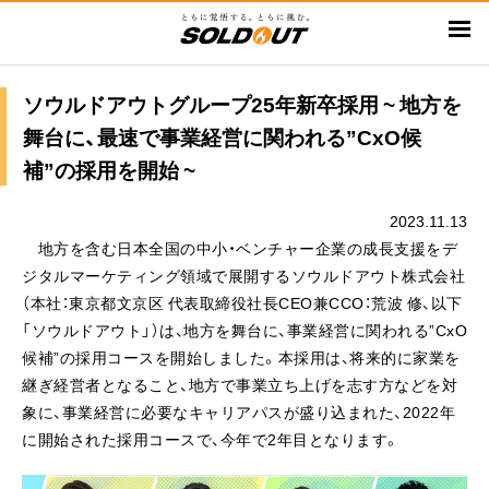
メ
イ
ン
コ
ソウルドアウトグループ25年新卒採用 ~ 地方を
ン
舞台に、最速で事業経営に関われる”CxO候
テ
補”の採用を開始 ~
ン
ツ
2023.11.13
に
地方を含む日本全国の中小・ベンチャー企業の成長支援をデ
移
ジタルマーケティング領域で展開するソウルドアウト株式会社
動
（本社：東京都文京区 代表取締役社長CEO兼CCO：荒波 修、以下
「ソウルドアウト」）は、地方を舞台に、事業経営に関われる”CxO
候補”の採用コースを開始しました。本採用は、将来的に家業を
継ぎ経営者となること、地方で事業立ち上げを志す方などを対
象に、事業経営に必要なキャリアパスが盛り込まれた、2022年
に開始された採用コースで、今年で2年目となります。