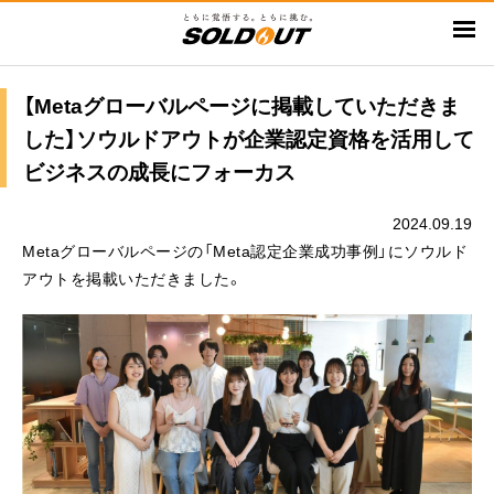
メ
イ
ン
コ
【Metaグローバルページに掲載していただきま
ン
した】ソウルドアウトが企業認定資格を活用して
テ
ビジネスの成長にフォーカス
ン
ツ
2024.09.19
に
Metaグローバルページの「Meta認定企業成功事例」にソウルド
移
アウトを掲載いただきました。
動