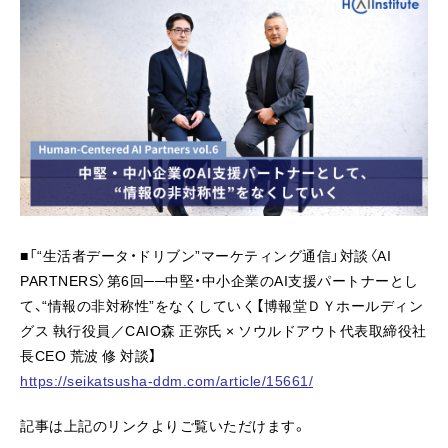
■「“生活者データ・ドリブン”マーケティング通信」対談〈AI
PARTNERS〉第6回──中堅・中小企業のAI支援パートナーとし
て、“情報の非対称性”をなくしていく【博報堂ＤＹホールディン
グス 執行役員／CAIO森 正弥氏 × ソウルドアウト代表取締役社
長CEO 荒波 修 対談】
https://seikatsusha-ddm.com/article/15661/
記事は上記のリンクよりご覧いただけます。