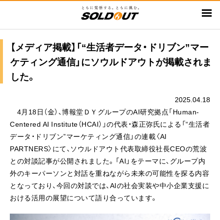
メ
イ
ン
コ
【メディア掲載】「“生活者データ・ドリブン”マー
ン
ケティング通信」にソウルドアウトが掲載されま
テ
した。
ン
ツ
2025.04.18
に
4月18日（金）、博報堂ＤＹグループのAI研究拠点「Human-
移
Centered AI Institute（HCAI）」の代表・森正弥氏による「“生活者
動
データ・ドリブン”マーケティング通信」の連載〈AI
PARTNERS〉にて、ソウルドアウト代表取締役社長CEOの荒波
との対談記事が公開されました。「AI」をテーマに、グループ内
外のキーパーソンと対話を重ねながら未来の可能性を探る内容
となっており、今回の対談では、AIの社会実装や中小企業支援に
おける活用の展望について語り合っています。