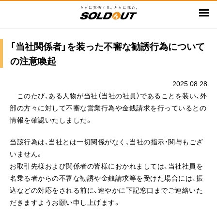
メ
イ
ン
コ
「当社関係者」を装った不審な勧誘行為について
ン
の注意喚起
テ
ン
2025.08.28
ツ
このたび、ある人物が当社（当社の社員）であることを装い、外
に
部の方々に対して不審な営業行為や金銭請求を行っているとの
移
情報を確認いたしました。
動
当該行為は、当社とは一切関係がなく、当社の指示・関与もござ
いません。
お取引先様および関係者の皆様におかれましては、当社社員を
名乗る者からの不審な勧誘や金銭請求等を受けた場合には、振
込などの対応をされる前に、速やかに下記窓口までご連絡いた
だきますようお願い申し上げます。