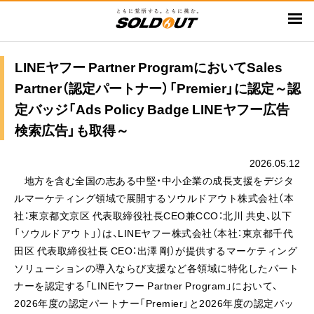
メ
イ
ン
コ
LINEヤフー Partner ProgramにおいてSales
ン
Partner（認定パートナー）「Premier」に認定～認
テ
定バッジ「Ads Policy Badge LINEヤフー広告
ン
検索広告」も取得～
ツ
に
2026.05.12
移
地方を含む全国の志ある中堅・中小企業の成長支援をデジタ
動
ルマーケティング領域で展開するソウルドアウト株式会社（本
社：東京都文京区 代表取締役社長CEO兼CCO：北川 共史、以下
「ソウルドアウト」）は、LINEヤフー株式会社（本社：東京都千代
田区 代表取締役社長 CEO：出澤 剛）が提供するマーケティング
ソリューションの導入ならび支援など各領域に特化したパート
ナーを認定する「LINEヤフー Partner Program」において、
2026年度の認定パートナー「Premier」と2026年度の認定バッ