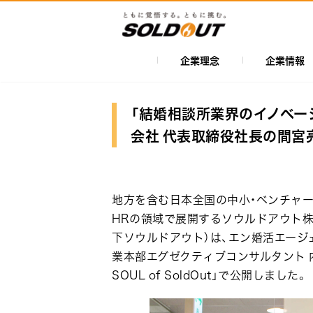
メ
イ
ン
コ
企業理念
企業情報
メ
ン
イ
テ
ン
ン
「結婚相談所業界のイノベー
ツ
ナ
会社 代表取締役社長の間宮
に
ビ
移
ゲ
動
ー
地方を含む日本全国の中小・ベンチャー
シ
HRの領域で展開するソウルドアウト株
下ソウルドアウト）は、エン婚活エージ
ョ
業本部エグゼクティブコンサルタント 
ン
SOUL of SoldOut」で公開しました。