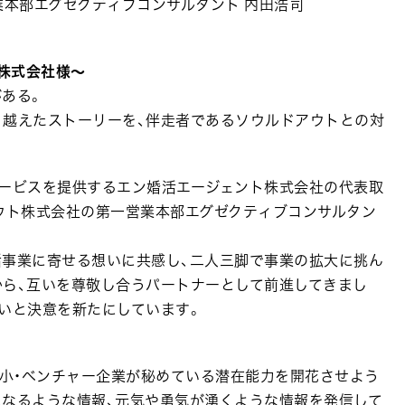
本部エグゼクティブコンサルタント 内田浩司
ト株式会社様～
ある。
乗り越えたストーリーを、伴走者であるソウルドアウトとの対
サービスを提供するエン婚活エージェント株式会社の代表取
ウト株式会社の第一営業本部エグゼクティブコンサルタン
活事業に寄せる想いに共感し、二人三脚で事業の拡大に挑ん
から、互いを尊敬し合うパートナーとして前進してきまし
いと決意を新たにしています。
本全国の中小・ベンチャー企業が秘めている潜在能力を開花させよう
になるような情報、元気や勇気が湧くような情報を発信して