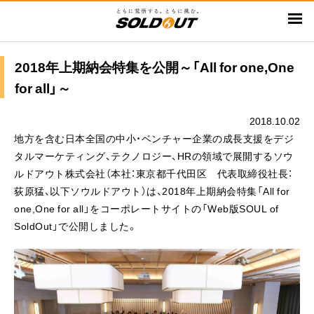
メ
イ
ン
コ
2018年上期納会特集を公開～「All for one,One
ン
for all」～
テ
ン
2018.10.02
ツ
地方を含む日本全国の中小・ベンチャー企業の成長支援をデジ
に
タルマーケティング、テクノロジー、HRの領域で展開するソウ
移
ルドアウト株式会社（本社：東京都千代田区 代表取締役社長：
動
荻原猛、以下ソウルドアウト）は、2018年上期納会特集「All for
one,One for all」をコーポレートサイトの「Web版SOUL of
SoldOut」で公開しました。