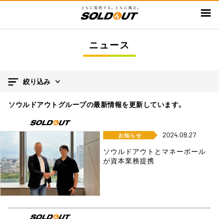
メ
イ
ン
ニュース
コ
ン
テ
ン
絞り込み
ツ
ソウルドアウトグループの最新情報を更新しています。
に
移
動
2024.08.27
お知らせ
ソウルドアウトとマネーボール
が資本業務提携