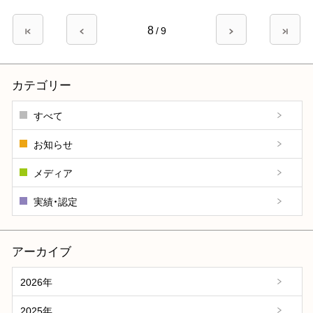
ペ
8
先
前
/
9
次
最
ー
頭
ペ
ペ
終
ペ
ー
ー
ペ
ジ
ー
ジ
ジ
ー
カテゴリー
送
ジ
ジ
り
すべて
お知らせ
メディア
実績・認定
アーカイブ
2026年
2025年