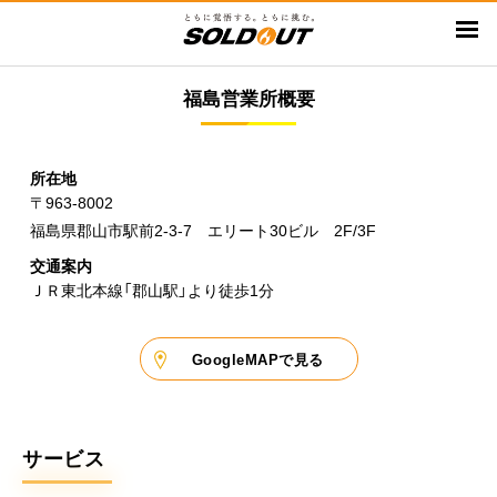
メ
イ
ン
福島営業所概要
コ
ン
テ
所在地
ン
〒963-8002
ツ
福島県郡山市駅前2-3-7 エリート30ビル 2F/3F
に
移
交通案内
ＪＲ東北本線「郡山駅」より徒歩1分
動
GoogleMAPで見る
サービス