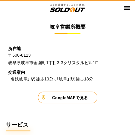
メ
イ
ン
岐阜営業所概要
コ
ン
テ
所在地
ン
〒500-8113
ツ
岐阜県岐阜市金園町1丁目3-3クリスタルビル1F
に
移
交通案内
「名鉄岐阜」 駅 徒歩10分 、「岐阜」 駅 徒歩18分
動
GoogleMAPで見る
サービス