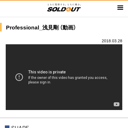
メ
イ
ン
コ
Professional_浅見剛 （動画）
ン
テ
2018.03.28
ン
ツ
に
移
動
SHARE