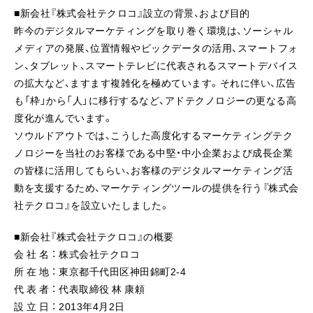
■新会社『株式会社テクロコ』設立の背景、および目的
昨今のデジタルマーケティングを取り巻く環境は、ソーシャル
メディアの発展、位置情報やビックデータの活用、スマートフォ
ン、タブレット、スマートテレビに代表されるスマートデバイス
の拡大など、ますます複雑化を極めています。それに伴い、広告
も「枠」から「人」に移行するなど、アドテクノロジーの更なる高
度化が進んでいます。
ソウルドアウトでは、こうした高度化するマーケティングテク
ノロジーを当社のお客様である中堅・中小企業および成長企業
の皆様に活用してもらい、お客様のデジタルマーケティング活
動を支援するため、マーケティングツールの提供を行う『株式会
社テクロコ』を設立いたしました。
■新会社『株式会社テクロコ』の概要
会 社 名 ： 株式会社テクロコ
所 在 地 ： 東京都千代田区神田錦町2-4
代 表 者 ： 代表取締役 林 康頼
設 立 日 ： 2013年4月2日