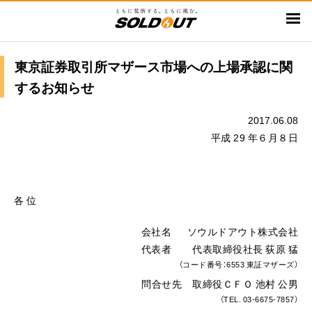
メ
イ
ン
コ
東京証券取引所マザース市場への上場承認に関
ン
するお知らせ
テ
ン
2017.06.08
ツ
平成 29 年６月８日
に
移
動
各 位
会社名 ソウルドアウト株式会社
代表者 代表取締役社長 荻原 猛
（コード番号：6553 東証マザーズ）
問合せ先 取締役ＣＦＯ 池村 公男
（TEL. 03-6675-7857）