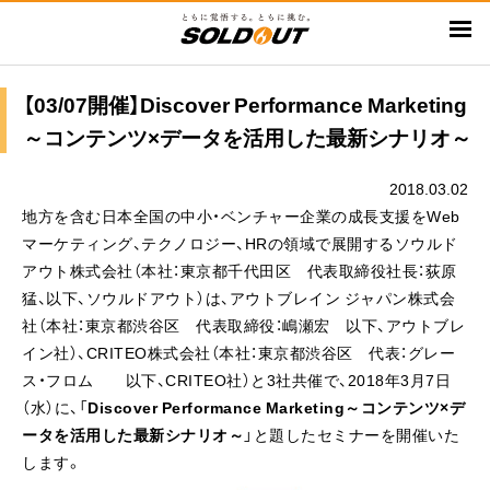
メ
イ
ン
コ
【03/07開催】Discover Performance Marketing
ン
～コンテンツ×データを活用した最新シナリオ～
テ
ン
2018.03.02
ツ
地方を含む日本全国の中小・ベンチャー企業の成長支援をWeb
に
マーケティング、テクノロジー、HRの領域で展開するソウルド
移
アウト株式会社（本社：東京都千代田区 代表取締役社長：荻原
動
猛、以下、ソウルドアウト）は、アウトブレイン ジャパン株式会
社（本社：東京都渋谷区 代表取締役：嶋瀬宏 以下、アウトブレ
イン社）、CRITEO株式会社（本社：東京都渋谷区 代表：グレー
ス・フロム 以下、CRITEO社）と3社共催で、2018年3月7日
（水）に、「
Discover Performance Marketing～コンテンツ×デ
ータを活用した最新シナリオ～
」と題したセミナーを開催いた
します。