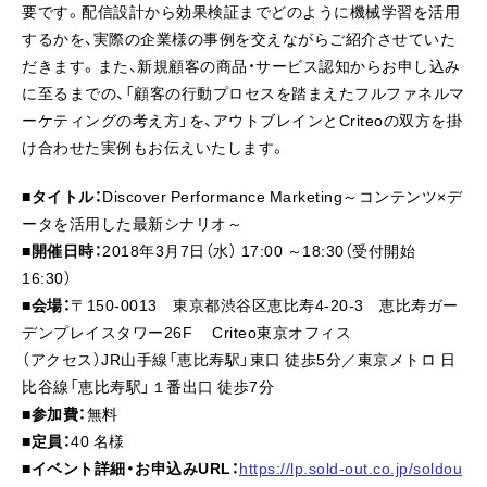
要です。配信設計から効果検証までどのように機械学習を活用
するかを、実際の企業様の事例を交えながらご紹介させていた
だきます。また、新規顧客の商品・サービス認知からお申し込み
に至るまでの、「顧客の行動プロセスを踏まえたフルファネルマ
ーケティングの考え方」を、アウトブレインとCriteoの双方を掛
け合わせた実例もお伝えいたします。
■
タイトル：
Discover Performance Marketing～コンテンツ×デ
ータを活用した最新シナリオ～
■
開催日時：
2018年3月7日（水） 17:00 ～18:30（受付開始
16:30）
■
会場：
〒150-0013 東京都渋谷区恵比寿4-20-3 恵比寿ガー
デンプレイスタワー26F Criteo東京オフィス
（アクセス）JR山手線「恵比寿駅」東口 徒歩5分／東京メトロ 日
比谷線「恵比寿駅」１番出口 徒歩7分
■
参加費
：
無料
■
定員
：
40 名様
■
イベント詳細・お申込みURL：
https://lp.sold-out.co.jp/soldou