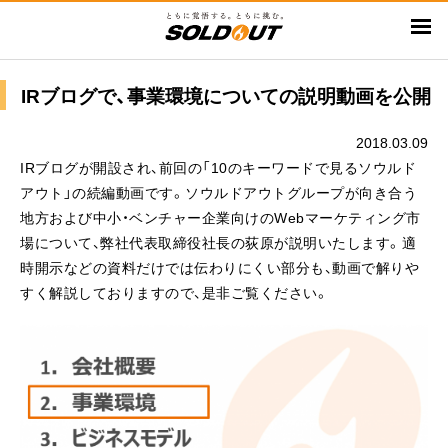
メ
イ
ン
コ
IRブログで、事業環境についての説明動画を公開
ン
テ
2018.03.09
ン
IRブログが開設され、前回の「10のキーワードで見るソウルド
ツ
アウト」の続編動画です。ソウルドアウトグループが向き合う
に
地方および中小・ベンチャー企業向けのWebマーケティング市
移
場について、弊社代表取締役社長の荻原が説明いたします。適
動
時開示などの資料だけでは伝わりにくい部分も、動画で解りや
すく解説しておりますので、是非ご覧ください。