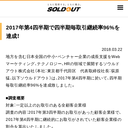
メ
イ
ン
コ
2017年第4四半期で四半期毎取引継続率96%を
ン
達成！
テ
ン
2018.03.22
ツ
地方を含む日本全国の中小・ベンチャー企業の成長支援をWeb
に
マーケティング、テクノロジー、HRの領域で展開するソウルド
移
アウト株式会社（本社：東京都千代田区 代表取締役社長：荻原
動
猛、以下ソウルドアウト）は、2017年第4四半期に於いて、四半期
毎取引継続率96%を達成致しました。
■調査概要
対象：一定以上のお取引のある全顧客企業様
調査の内容：2017年第3四半期のお取引があった顧客企業様で、
2017年第4四半期に継続的にお取引がされていた顧客企業様の
割合を算出いたしました。