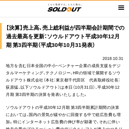
メ
イ
ン
コ
【決算】売上高、売上総利益が四半期会計期間での
ン
過去最高を更新：ソウルドアウト平成30年12月
テ
期 第3四半期（平成30年10月31発表）
ン
ツ
2018.10.31
に
地方を含む日本全国の中小・ベンチャー企業の成長支援をデジ
移
タルマーケティング、テクノロジー、HRの領域で展開するソウ
動
ルドアウト株式会社（本社：東京都千代田区 代表取締役社長：
荻原猛、以下ソウルドアウト）は本日（10月31日）、平成30年12
月期 第3四半期の決算を発表いたしました。
ソウルドアウトの平成30年12月期 第3四半期累計期間の決算
においては、国内の景気が緩やかに回復する中で総広告費も増
加。特にインターネット広告費の伸び率が顕著で、それに伴い
地方企業のプロモーション費のデジタルシフトが進みつつあり