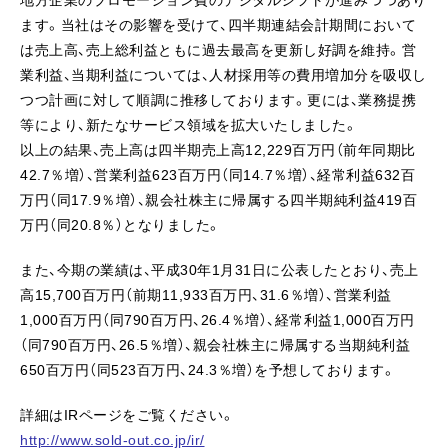
ます。当社はその影響を受けて、四半期連結会計期間において
は売上高、売上総利益ともに過去最高を更新し好調を維持。営
業利益、当期利益については、人材採用等の費用増加分を吸収し
つつ計画に対して順調に推移しております。更には、業務提携
等により、新たなサービス領域を拡大いたしました。
以上の結果、売上高は四半期売上高12,229百万円（前年同期比
42.7％増）、営業利益623百万円（同14.7％増）、経常利益632百
万円（同17.9％増）、親会社株主に帰属する四半期純利益419百
万円（同20.8％）となりました。
また、今期の業績は、平成30年1月31日に公表したとおり、売上
高15,700百万円（前期11,933百万円、31.6％増）、営業利益
1,000百万円（同790百万円、26.4％増）、経常利益1,000百万円
（同790百万円、26.5％増）、親会社株主に帰属する当期純利益
650百万円（同523百万円、24.3％増）を予想しております。
詳細はIRページをご覧ください。
http://www.sold-out.co.jp/ir/