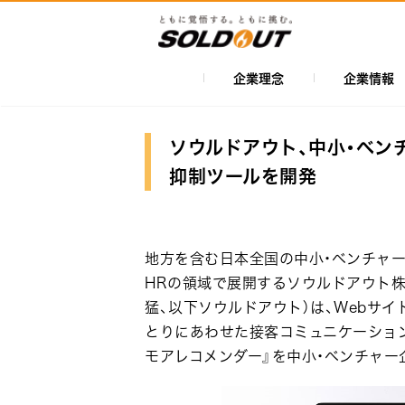
メ
イ
ン
コ
企業理念
企業情報
メ
ン
イ
テ
ン
ン
ソウルドアウト、中小・ベン
ツ
ナ
抑制ツールを開発
に
ビ
移
ゲ
動
ー
地方を含む日本全国の中小・ベンチャー
シ
HRの領域で展開するソウルドアウト株
猛、以下ソウルドアウト）は、Webサイ
ョ
とりにあわせた接客コミュニケーション
ン
モアレコメンダー』を中小・ベンチャー