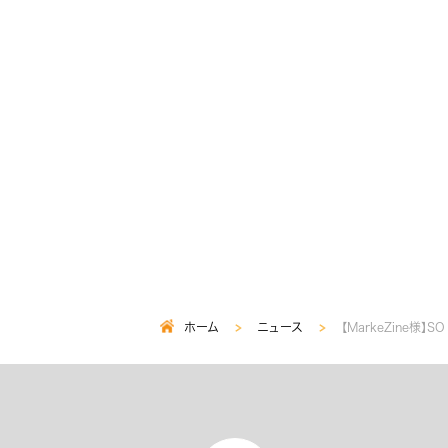
ホーム
ニュース
【MarkeZine様
パ
ン
く
ず