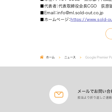
■代表者：代表取締役会長CGO 荻原
■Email：info@ml.sold-out.co.jp
■ホームページ：
https://www.sold-ou
ホーム
ニュース
Google Premie
パ
ン
く
ず
メールでお問い合
担当より折り返しご連絡