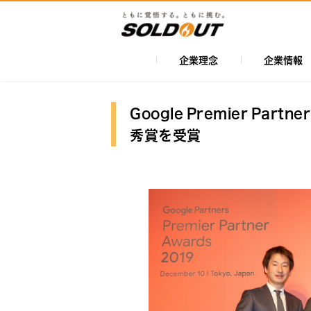
メ
イ
ン
コ
企業理念
企業情報
メ
ン
イ
テ
ン
ン
Google Premier Par
ツ
ナ
秀賞を受賞
に
ビ
移
ゲ
動
ー
シ
ョ
ン