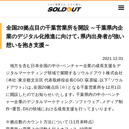
メ
イ
ン
コ
全国20拠点目の千葉営業所を開設 ～千葉県内企
ン
業のデジタル化推進に向けて、県内出身者が強い
テ
想いを抱き支援～
ン
ツ
2021.12.01
に
地方を含む日本全国の中小・ベンチャー企業の成長支援をデ
移
ジタルマーケティング領域で展開するソウルドアウト株式会社
動
（本社：東京都文京区 代表取締役会長CGO：荻原猛、以下「ソウル
ドアウト」）は、全国20拠点目（※）となる千葉営業所を12月1日
に開設したのでお知らせいたします。千葉県内の中小・ベンチ
ャー企業のデジタルマーケティング、ソフトウェア、メディア制
作・運営、DXの領域における成長支援を行ってまいります。
※拠点数のカウント方法について（11月末時点）
営業所・・営業上の活動を行うオフィス、19箇所