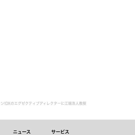
セン!DXのエグゼクティブディレクターに江端浩人教授
ニュース
サービス