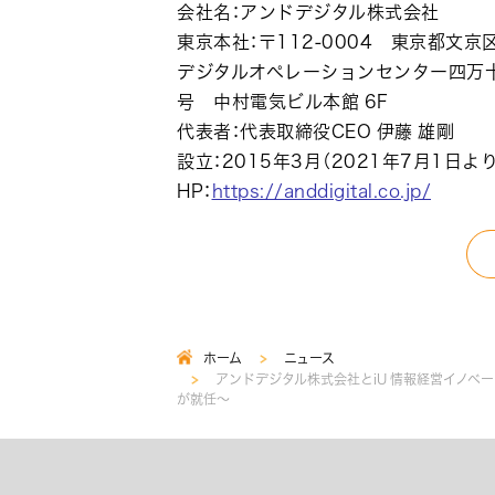
会社名：アンドデジタル株式会社
東京本社：〒112-0004 東京都文京区
デジタルオペレーションセンター四万十：
号 中村電気ビル本館 6F
代表者：代表取締役CEO 伊藤 雄剛
設立：2015年3月（2021年7月1
HP：
https://anddigital.co.jp/
ホーム
ニュース
パ
アンドデジタル株式会社とiU 情報経営イノベー
ン
が就任～
く
ず