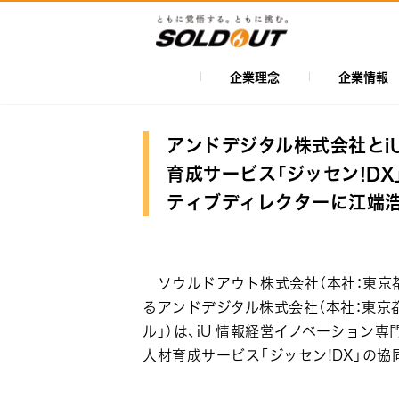
メ
イ
ン
コ
企業理念
企業情報
メ
ン
イ
テ
ン
ン
アンドデジタル株式会社とi
ツ
ナ
育成サービス「ジッセン!DX
に
ビ
ティブディレクターに江端
移
ゲ
動
ー
シ
ソウルドアウト株式会社（本社：東京都
ョ
るアンドデジタル株式会社（本社：東京都
ル」）は、iU 情報経営イノベーション専門
ン
人材育成サービス「ジッセン!DX」の