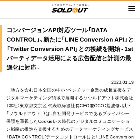
メ
イ
ン
コ
コンバージョンAPI対応ツール「DATA
ン
CONTROL」、新たに「LINE Conversion API」と
テ
「Twitter Conversion API」との接続を開始 - 1st
ン
パーティデータ活用による広告配信と計測の最
ツ
適化に対応 -
に
移
2023.01.19
動
地方を含む日本全国の中小・ベンチャー企業の成長支援をデ
ジタルマーケティング領域で展開するソウルドアウト株式会社
（本社：東京都文京区 代表取締役社長CEO兼CCO：荒波修、以下
「ソウルドアウト」）は、自社開発サービスであるプライバシー
保護を重視したCookieレス時代のデジタルコミュニケーショ
ン戦略の推進を支援するためのデータマーケティングサービス
「DATA CONTROL(データコントロール)」と「LINE Conversion