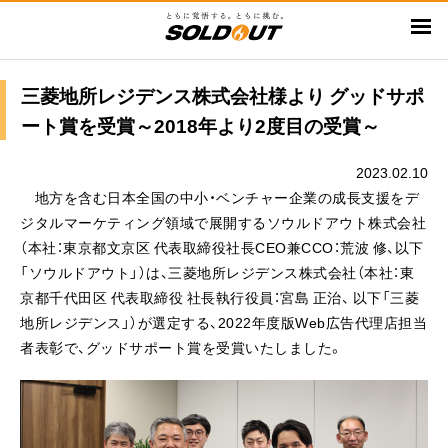
メ
イ
ン
コ
三菱地所レジデンス株式会社様より グッドサポ
ン
ート賞を受賞～2018年より2度目の受賞～
テ
ン
2023.02.10
ツ
地方を含む日本全国の中小・ベンチャー企業の成長支援をデ
に
ジタルマーケティング領域で展開するソウルドアウト株式会社
移
（本社：東京都文京区 代表取締役社長CEO兼CCO：荒波 修、以下
動
「ソウルドアウト」）は、三菱地所レジデンス株式会社（本社：東
京都千代田区 代表取締役 社長執行役員：宮島 正治、 以下「三菱
地所レジデンス」）が選定する、2022年度版Web広告代理店担当
者表彰で、グッドサポート賞を受賞いたしました。