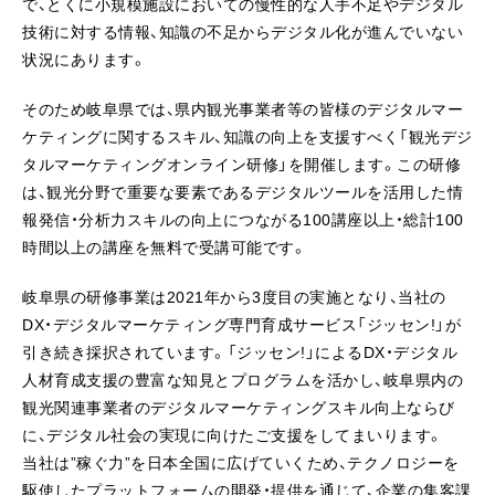
で、とくに小規模施設においての慢性的な人手不足やデジタル
技術に対する情報、知識の不足からデジタル化が進んでいない
状況にあります。
そのため岐阜県では、県内観光事業者等の皆様のデジタルマー
ケティングに関するスキル、知識の向上を支援すべく「観光デジ
タルマーケティングオンライン研修」を開催します。この研修
は、観光分野で重要な要素であるデジタルツールを活用した情
報発信・分析力スキルの向上につながる100講座以上・総計100
時間以上の講座を無料で受講可能です。
岐阜県の研修事業は2021年から3度目の実施となり、当社の
DX・デジタルマーケティング専門育成サービス「ジッセン!」が
引き続き採択されています。「ジッセン!」によるDX・デジタル
人材育成支援の豊富な知見とプログラムを活かし、岐阜県内の
観光関連事業者のデジタルマーケティングスキル向上ならび
に、デジタル社会の実現に向けたご支援をしてまいります。
当社は”稼ぐ力”を日本全国に広げていくため、テクノロジーを
駆使したプラットフォームの開発・提供を通じて、企業の集客課