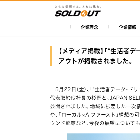
メ
イ
ン
コ
企業理念
企業情報
メ
ン
イ
テ
ン
ン
【メディア掲載】「“生活者デ
ツ
ナ
アウトが掲載されました。
に
ビ
移
ゲ
動
ー
5月22日（金）、「“生活者データ・ド
シ
代表取締役社長の杉岡と、JAPAN S
公開されました。地域に根差した一次情
ョ
や、「ローカル×AIファースト」構想
ン
ウンド施策など、今後の展望について