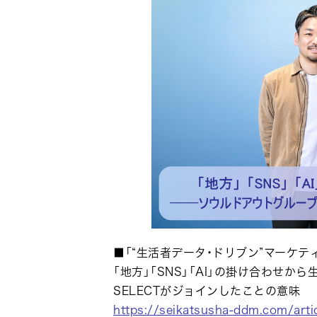
■「“生活者データ・ドリブン”マーケテ
「地方」「SNS」「AI」の掛け合わせか
SELECTがジョインしたことの意味
https://seikatsusha-ddm.com/art