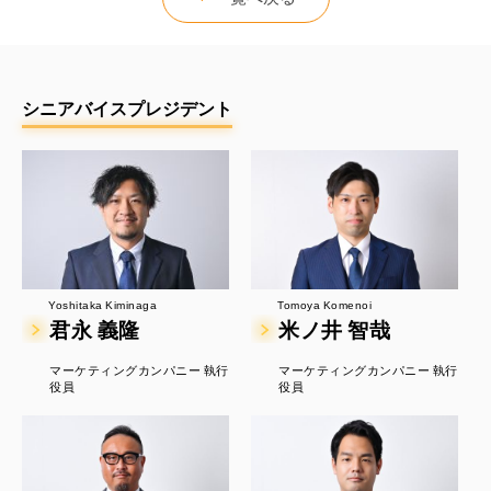
シニアバイスプレジデント
Tomoya Komenoi
Yoshitaka Kiminaga
米ノ井 智哉
君永 義隆
マーケティングカンパニー 執行
マーケティングカンパニー 執行
役員
役員