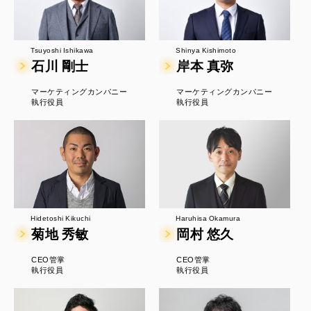
Tsuyoshi Ishikawa
Shinya Kishimoto
石川 剛士
岸本 真弥
マーケティングカンパニー
マーケティングカンパニー
執行役員
執行役員
Hidetoshi Kikuchi
Haruhisa Okamura
菊地 秀敏
岡村 悠久
CEO管掌
CEO管掌
執行役員
執行役員