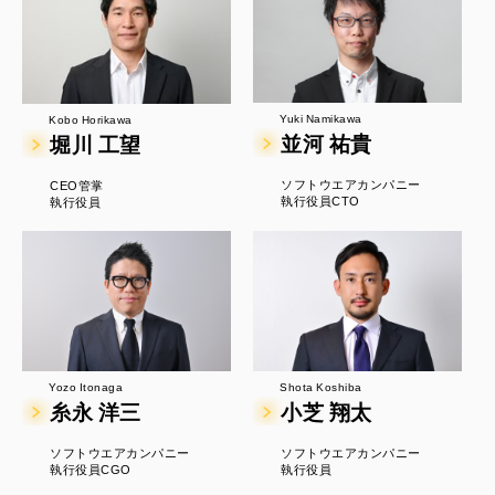
Yuki Namikawa
Kobo Horikawa
並河 祐貴
堀川 工望
ソフトウエアカンパニー
CEO管掌
執行役員CTO
執行役員
Yozo Itonaga
Shota Koshiba
糸永 洋三
小芝 翔太
ソフトウエアカンパニー
ソフトウエアカンパニー
執行役員CGO
執行役員