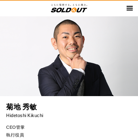
メ
イ
ン
コ
ン
テ
ン
ツ
に
移
動
菊地 秀敏
Hidetoshi Kikuchi
CEO管掌
執行役員