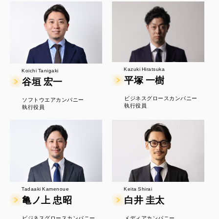
Kazuki Hiratsuka
Koichi Tanigaki
平塚 一樹
谷垣 宏一
ビジネスグロースカンパニー
ソフトウエアカンパニー
執行役員
執行役員
Tadaaki Kamenoue
Keita Shirai
亀ノ上 忠昭
白井 圭太
ビジネスグロースカンパニー
メディアカンパニー