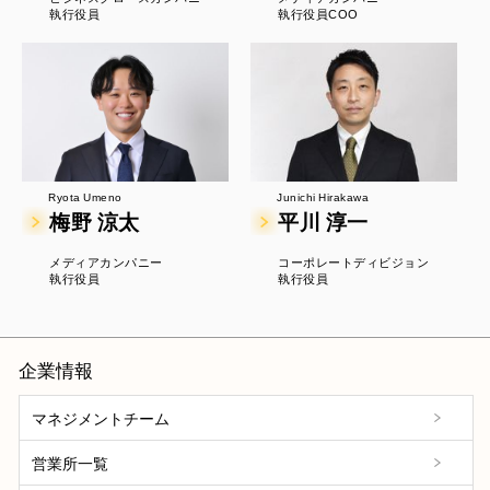
執行役員
執行役員COO
Ryota Umeno
Junichi Hirakawa
梅野 涼太
平川 淳一
メディアカンパニー
コーポレートディビジョン
執行役員
執行役員
企業情報
マネジメントチーム
営業所一覧