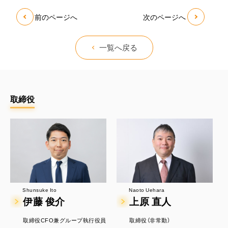
前のページへ
次のページへ
一覧へ戻る
取締役
Naoto Uehara
Shunsuke Ito
上原 直人
伊藤 俊介
取締役（非常勤）
取締役CFO兼グループ執行役員