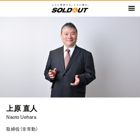
メ
イ
ン
コ
ン
テ
ン
ツ
に
移
動
上原 直人
Naoto Uehara
取締役（非常勤）