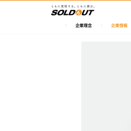
メ
イ
ン
コ
企業理念
企業情報
メ
ン
イ
テ
ン
ン
ツ
ナ
に
ビ
移
ゲ
動
ー
シ
ョ
ン