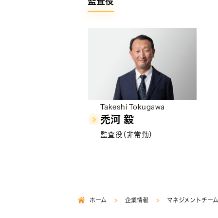
監査役
Takeshi Tokugawa
禿河 毅
監査役（非常勤）
ホーム
企業情報
マネジメントチー
パ