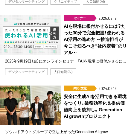
デジタルマーケティング
クリエイティブ
人口知能（AI)
セミナー
2025.09.19
AIを現場に根付かせるには？た
った30分で完全把握！使われる
AI活用の進め方 ～推進担当が
今こそ知るべき“社内定着”のリ
アル～
2025年9月19日（金）にオンラインセミナー「AIを現場に根付かせるに...
デジタルマーケティング
人口知能（AI)
仲間･文化
2024.09.19
安全に生成AIを活用できる環境
をつくり、業務効率化＆提供価
値向上を後押し。Generation
AI growthプロジェクト
ソウルドアウトグループで立ち上がったGeneration AI grow...