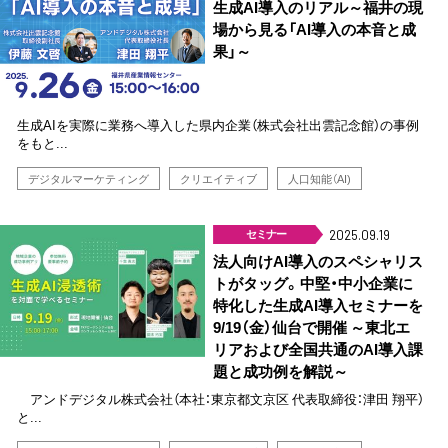
生成AI導入のリアル～福井の現
場から見る「AI導入の本音と成
果」～
生成AIを実際に業務へ導入した県内企業（株式会社出雲記念館）の事例
をもと...
デジタルマーケティング
クリエイティブ
人口知能（AI)
セミナー
2025.09.19
法人向けAI導入のスペシャリス
トがタッグ。中堅・中小企業に
特化した生成AI導入セミナーを
9/19（金）仙台で開催 ～東北エ
リアおよび全国共通のAI導入課
題と成功例を解説～
アンドデジタル株式会社（本社：東京都文京区 代表取締役：津田 翔平）
と...