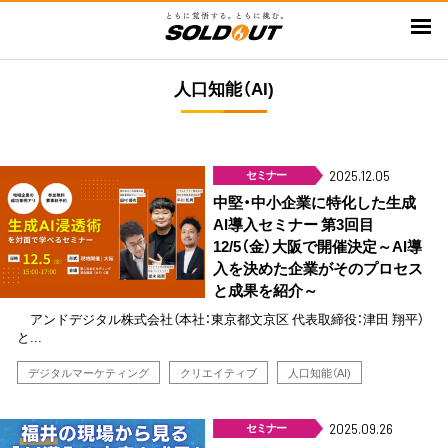
メ
イ
ン
人口知能（AI)
コ
ン
テ
ン
セミナー
2025.12.05
ツ
中堅・中小企業に特化した生成
に
AI導入セミナー 第3回目
移
12/5（金）大阪で開催決定～AI導
動
入を決めた企業がそのプロセス
と成果を紹介～
アンドデジタル株式会社（本社：東京都文京区 代表取締役：津田 翔平）
と...
デジタルマーケティング
クリエイティブ
人口知能（AI)
セミナー
2025.09.26