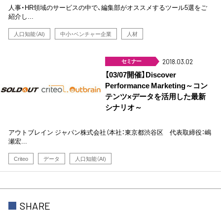
人事・HR領域のサービスの中で、編集部がオススメするツール5選をご
紹介し...
人口知能（AI)
中小・ベンチャー企業
人材
セミナー
2018.03.02
【03/07開催】Discover
Performance Marketing～コン
テンツ×データを活用した最新
シナリオ～
アウトブレイン ジャパン株式会社（本社：東京都渋谷区 代表取締役：嶋
瀬宏...
Criteo
データ
人口知能（AI)
SHARE