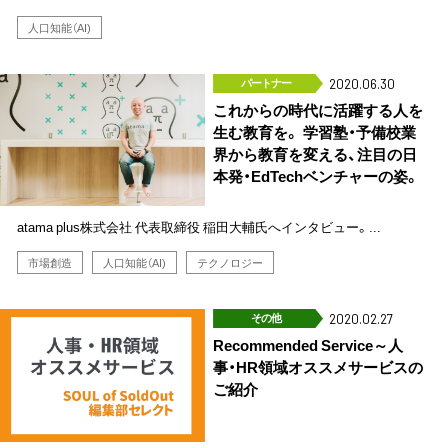
人口知能（AI)
パートナー
2020.06.30
これからの時代に活躍する人を
生む教育を。 学習塾・予備校業
界から教育を変える、注目の日
本発・EdTechベンチャーの姿。
atama plus株式会社 代表取締役 稲田大輔氏へインタビュー。...
市場創造
人口知能（AI)
テクノロジー
その他
2020.02.27
Recommended Service～人
事・HR領域オススメサービスの
ご紹介