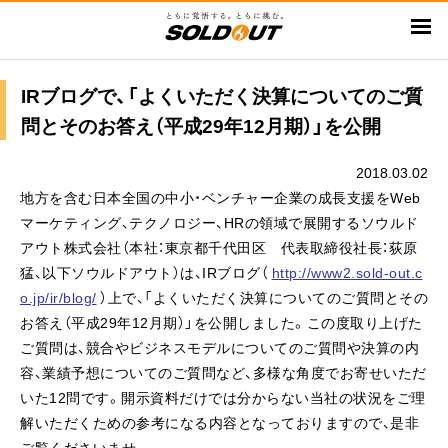
メ
イ
ン
コ
IRブログで、「よくいただく決算についてのご質
ン
問とそのお答え（平成29年12月期）」を公開
テ
ン
2018.03.02
ツ
地方を含む日本全国の中小・ベンチャー企業の成長支援をWeb
に
マーケティング、テクノロジー、HRの領域で展開するソウルド
移
アウト株式会社（本社：東京都千代田区 代表取締役社長：荻原
動
猛、以下ソウルドアウト）は、IRブログ（
http://www2.sold-out.c
o.jp/ir/blog/
）上で、「よくいただく決算についてのご質問とその
お答え（平成29年12月期）」を公開しました。この度取り上げた
ご質問は、競合やビジネスモデルについてのご質問や決算の内
容、業績予想についてのご質問など、多様な角度でお寄せいただ
いた12問です。開示資料だけでは分からない当社の状況をご理
解いただくための参考になる内容となっておりますので、是非
ご覧くださいませ。