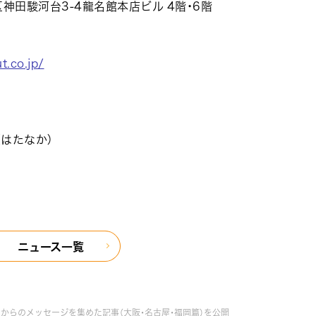
区神田駿河台3-4龍名館本店ビル 4階・6階
t.co.jp/
はたなか）
ニュース一覧
からのメッセージを集めた記事（大阪・名古屋・福岡篇）を公開