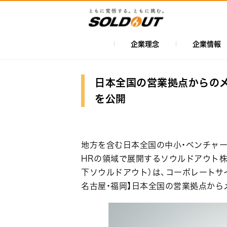
メ
イ
ン
コ
企業理念
企業情報
メ
ン
イ
テ
ン
ン
日本全国の営業拠点からのメ
ツ
ナ
を公開
に
ビ
移
ゲ
動
ー
地方を含む日本全国の中小・ベンチャー
シ
HRの領域で展開するソウルドアウト株
下ソウルドアウト）は、コーポレートサイトの「
ョ
名古屋・福岡】日本全国の営業拠点から
ン