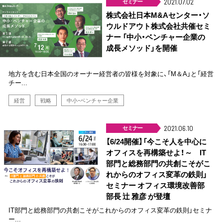
セミナー
2021.07.02
株式会社日本M&Aセンター・ソ
ウルドアウト株式会社共催セミ
ナー 「中小・ベンチャー企業の
成長メソッド」を開催
地方を含む日本全国のオーナー経営者の皆様を対象に、「M＆A」と「経営
チー...
経営
戦略
中小・ベンチャー企業
セミナー
2021.06.10
【6/24開催】「今こそ人を中心に
オフィスを再構築せよ！～ IT
部門と総務部門の共創こそがこ
れからのオフィス変革の鉄則」
セミナー オフィス環境改善部
部長 辻 雅彦 が登壇
IT部門と総務部門の共創こそがこれからのオフィス変革の鉄則」セミナ
ー...