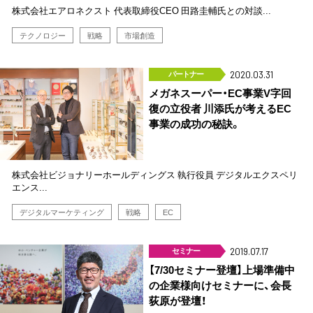
株式会社エアロネクスト 代表取締役CEO 田路圭輔氏との対談...
テクノロジー
戦略
市場創造
パートナー
2020.03.31
メガネスーパー・EC事業V字回
復の立役者 川添氏が考えるEC
事業の成功の秘訣。
株式会社ビジョナリーホールディングス 執行役員 デジタルエクスペリ
エンス...
デジタルマーケティング
戦略
EC
セミナー
2019.07.17
【7/30セミナー登壇】上場準備中
の企業様向けセミナーに、会長
荻原が登壇！