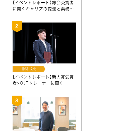
【イベントレポート】総会受賞者
に聞くキャリアの変遷と業務…
、
仲間･文化
【イベントレポート】新人賞受賞
者×OJTトレーナーに聞く…
就
際