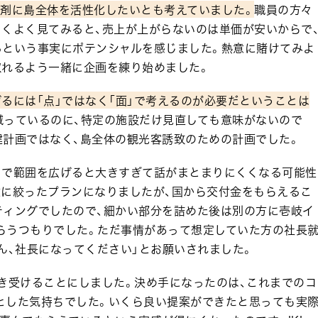
爆剤に島全体を活性化したいとも考えていました。
職員の方々
よくよく見てみると、売上が上がらないのは単価が安いからで
るという事実にポテンシャルを感じました。熱意に賭けてみよ
取れるよう一緒に企画を練り始めました。
るには「点」ではなく「面」で考えるのが必要だということは
減っているのに、特定の施設だけ見直しても意味がないので
建計画ではなく、島全体の観光客誘致のための計画でした。
まで範囲を広げると大きすぎて話がまとまりにくくなる可能性
建に絞ったプランになりましたが、国から交付金をもらえるこ
ティングでしたので、細かい部分を詰めた後は別の方に壱岐イ
らうつもりでした。ただ事情があって想定していた方の社長
ん、社長になってください」とお願いされました。
き受けることにしました。決め手になったのは、これまでのコ
とした気持ちでした。いくら良い提案ができたと思っても実