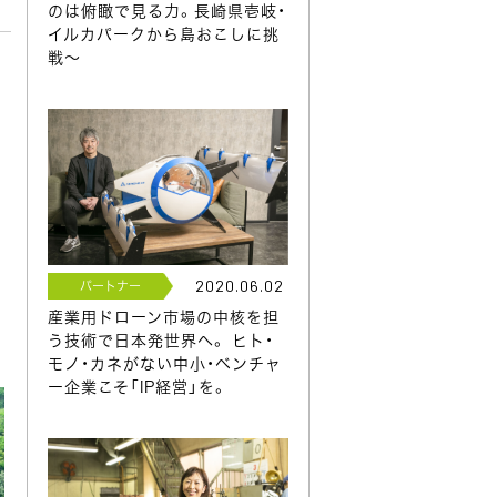
のは俯瞰で見る力。長崎県壱岐・
イルカパークから島おこしに挑
戦～
2020.06.02
パートナー
産業用ドローン市場の中核を担
う技術で日本発世界へ。 ヒト・
モノ・カネがない中小・ベンチャ
ー企業こそ「IP経営」を。