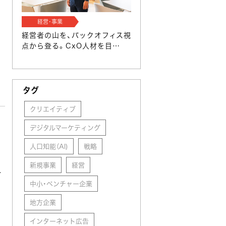
経営･事業
経営者の山を、バックオフィス視
点から登る。CxO人材を目…
タグ
クリエイティブ
デジタルマーケティング
人口知能（AI)
戦略
新規事業
経営
そ
中小・ベンチャー企業
地方企業
インターネット広告