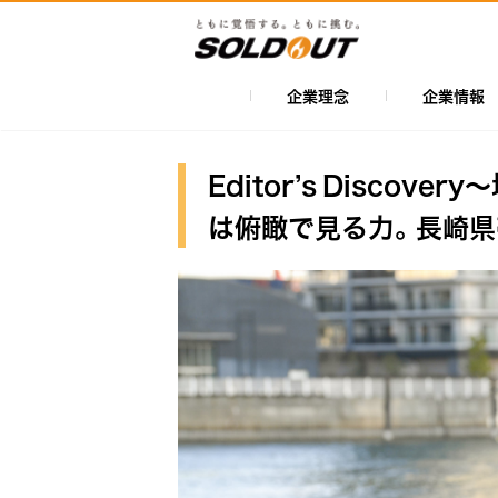
メ
イ
ン
コ
企業理念
企業情報
メ
ン
イ
テ
ン
ン
Editor’s Disco
ツ
ナ
は俯瞰で見る力。長崎県
に
ビ
移
ゲ
動
ー
シ
ョ
ン