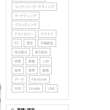
コンテンツ・マーケティング
マーケティング
ブランディング
テクノロジー
アドテク
EC
理念
市場創造
地方拠点
地方創生
仲間
挑戦
人材
採用
教育
動画
データ
Facebook
SNS
Google
LINE
実績・認定