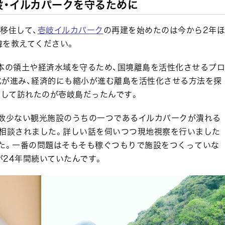
設・イルカパークを守るために
移住して、
壱岐イルカパーク
の再建を始めたのは今から2年ほ
緯を教えてください。
日本の領土や経済水域を守るため、国境離島を活性化させるプロ
化が進み、経済的にも縮小が進む離島を活性化させる方法を探
として訪れたのが壱岐島だったんです。
る数少ない観光施設のうちの一つであるイルカパークが潰れる
と相談されました。詳しい話を伺いつつ現地視察を行いました
した。一番の問題はそもそも稼ぐつもりで施設をつくっていな
が24年間続いていたんです。