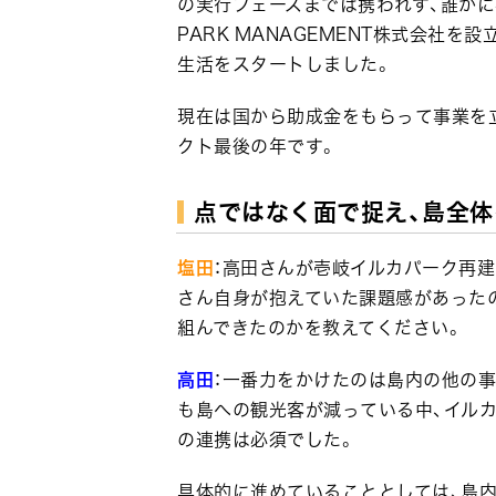
の実行フェーズまでは携われず、誰かに
PARK MANAGEMENT株式会社
生活をスタートしました。
現在は国から助成金をもらって事業を立
クト最後の年です。
点ではなく面で捉え、島全
塩田
：高田さんが壱岐イルカパーク再
さん自身が抱えていた課題感があった
組んできたのかを教えてください。
高田
：一番力をかけたのは島内の他の
も島への観光客が減っている中、イル
の連携は必須でした。
具体的に進めていることとしては、島