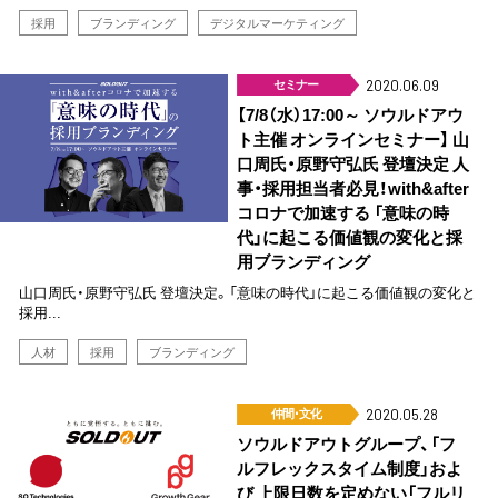
採用
ブランディング
デジタルマーケティング
セミナー
2020.06.09
【7/8（水）17:00～ ソウルドアウ
ト主催 オンラインセミナー】 山
口周氏・原野守弘氏 登壇決定 人
事・採用担当者必見！with&after
コロナで加速する 「意味の時
代」に起こる価値観の変化と採
用ブランディング
山口周氏・原野守弘氏 登壇決定。「意味の時代」に起こる価値観の変化と
採用...
人材
採用
ブランディング
仲間･文化
2020.05.28
ソウルドアウトグループ、「フ
ルフレックスタイム制度」およ
び 上限日数を定めない「フルリ