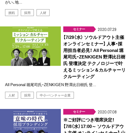
がい、地...
挑戦
採用
人材
セミナー
2020.07.29
【7/29（水） ソウルドアウト主催
オンラインセミナー】 人事・採
用担当者必見！ All Personal 堀
尾司氏・ZENKIGEN 野澤比日樹
氏 登壇決定 テクノロジーで叶
えるミッション＆カルチャーリ
クルーティング
All Personal 堀尾司氏・ZENKIGEN 野澤比日樹氏 登...
人材
採用
中小・ベンチャー企業
セミナー
2020.07.08
※ご好評につき増席決定！
【7/8（水）17:00～ ソウルドアウ
ト主催 オンラインセミナー】 山