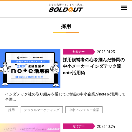
メ
イ
ン
採用
コ
ン
テ
ン
セミナー
2025.01.23
ツ
採用候補者の心を掴んだ静岡の
に
中小メーカー イシダテック流
移
note活用術
動
イシダテック社の取り組みを通じて、地域の中小企業がnoteを活用して
全国...
採用
デジタルマーケティング
中小・ベンチャー企業
セミナー
2023.10.24