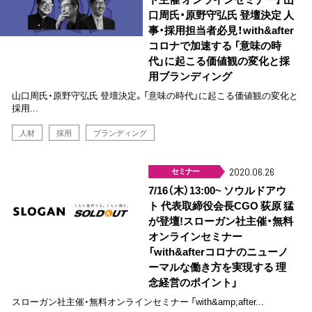
口周氏・原野守弘氏 登壇決定 人
事・採用担当者必見！with&after
コロナで加速する 「意味の時
代」に起こる価値観の変化と採
用ブランディング
山口周氏・原野守弘氏 登壇決定。「意味の時代」に起こる価値観の変化と
採用...
人材
採用
ブランディング
セミナー
2020.06.26
7/16（木）13:00~ ソウルドアウ
ト 代表取締役会長CGO 荻原 猛
が登壇!スローガン社主催・無料
オンラインセミナー
「with&afterコロナのニューノ
ーマルな働き方を実現する 理
念経営のポイント」
スローガン社主催・無料オンラインセミナー 「with&amp;after...