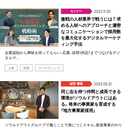
セミナー
2022.11.30
激戦の人材業界で戦うには？ 求
める人材へのアプローチと濃密
なコミュニケーションで採用数
を最大化するデジタルマーケテ
ィング手法
企業認知から興味を持ってもらい、応募、採用（内定）までつなげるデジ
タルマ...
人材
採用
マーケティング
経営･事業
2022.05.31
同じ志を持つ仲間と成長できる
環境がソウルドアウトにはあ
る。将来の事業家を育成する
「地方事業家採用」
ソウルドアウトグループで働くことで身につくスキル、新規事業のやり