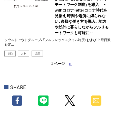
モートワーク制度」を導入 ～
withコロナ・afterコロナ時代を
見据え 時間や場所に縛られな
い、多様な働き方を導入。地方
や郊外に暮らしながらフルリモ
ートワークも可能に～
ソウルドアウトグループ、「フルフレックスタイム制度」および 上限日数
を定...
挑戦
人材
採用
1 ページ
次
››
ペ
ペ
ー
ー
ジ
ジ
送
SHARE
り