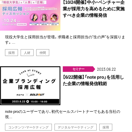
【10/24開催】中小・ベンチャー企
業が採用力を高めるために実施
すべき企業の情報発信
現役大学生と採用担当が登壇。求職者と採用担当の”生の声”を深掘りま
す。...
採用
人材
仲間
セミナー
2023.06.22
【6/22開催】「note pro」を活用し
た企業の情報発信戦術
note proのユーザーであり、初代セールスパートナーでもある当社の
視...
コンテンツ・マーケティング
デジタルマーケティング
採用